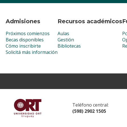
Admisiones
Recursos académicos
F
Próximos comienzos
Aulas
Po
Becas disponibles
Gestión
Op
Cómo inscribirte
Bibliotecas
R
Solicitá más información
Teléfono central:
(598) 2902 1505