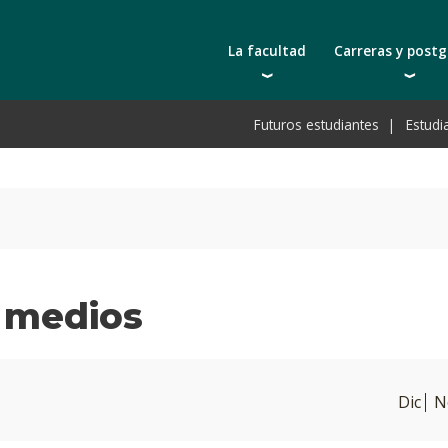
La facultad
Carreras y post
Autoridades
Carreras universit
Bec
Futuros estudiantes
Estudi
Docentes | Escuela de Ingeniería
Tecnicaturas
Bec
Docentes | Escuela de Tecnología
Postgrados
Bec
Qué nos distingue
Actualización prof
De
Cátedras
Toda la oferta ac
Pre
Investigación
Laboratorios e infraestructura
s medios
Acreditación ARCU-SUR
Dic
N