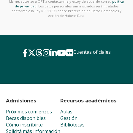
Llame, autorizo a ORT a contactarme y estoy de acuerdo con su
política
de privacidad
. Los datos personales suministrados serán tratados
conforme a la Ley N.° 18.331 sobre Protección de Datos Personales y
Acción de Habeas Data.
Cuentas oficiales
Admisiones
Recursos académicos
Próximos comienzos
Aulas
Becas disponibles
Gestión
Cómo inscribirte
Bibliotecas
Solicitá más información