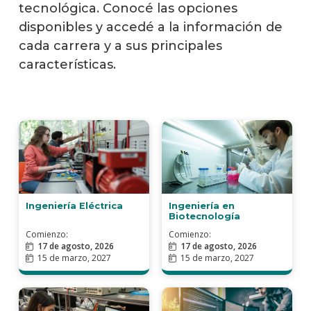
Postg
tecnológica. Conocé las opciones
disponibles y accedé a la información de
Actua
cada carrera y a sus principales
profe
características.
Toda
la
ofert
acadé
Ingeniería Eléctrica
Ingeniería en
Biotecnología
Comienzo:
Comienzo:
17 de agosto, 2026
17 de agosto, 2026
15 de marzo, 2027
15 de marzo, 2027