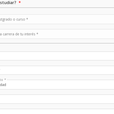
studiar?
to