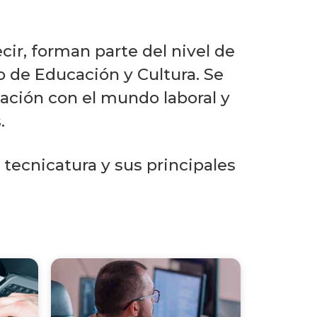
Ingeniería
ecir, forman parte del nivel de
Carreras
o de Educación y Cultura. Se
universitarias
lación con el mundo laboral y
Tecnicaturas
.
Postgrados
tecnicatura y sus principales
Actualización
profesional
Toda
la
oferta
académica