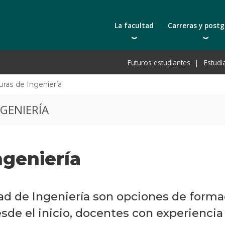
La facultad
Carreras y post
Autoridades
Carreras universit
Bec
Futuros estudiantes
Estudi
Docentes | Escuela de Ingeniería
Bec
Docentes | Escuela de Tecnología
Postgrados
Bec
uras de Ingeniería
Qué nos distingue
Actualización prof
De
GENIERÍA
Cátedras
Toda la oferta ac
Pre
Investigación
Laboratorios e infraestructura
ngeniería
Acreditación ARCU-SUR
ad de Ingeniería son opciones de form
esde el inicio, docentes con experienci