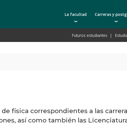
La facultad
Carreras y post
Autoridades
Carreras universit
Bec
Futuros estudiantes
Estudi
Docentes | Escuela de Ingeniería
Tecnicaturas
Bec
Docentes | Escuela de Tecnología
Postgrados
Bec
Qué nos distingue
Actualización prof
De
Cátedras
Toda la oferta ac
Pre
Investigación
Laboratorios e infraestructura
Acreditación ARCU-SUR
de física correspondientes a las carrer
ones, así como también las Licenciatura