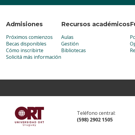
Admisiones
Recursos académicos
F
Próximos comienzos
Aulas
Po
Becas disponibles
Gestión
Op
Cómo inscribirte
Bibliotecas
R
Solicitá más información
Teléfono central:
(598) 2902 1505