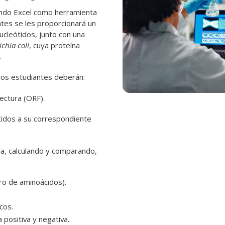
zando Excel como herramienta
antes se les proporcionará un
ucleótidos, junto con una
ichia coli
, cuya proteína
.
los estudiantes deberán:
lectura (ORF).
ótidos a su correspondiente
ida, calculando y comparando,
ro de aminoácidos).
cos.
positiva y negativa.