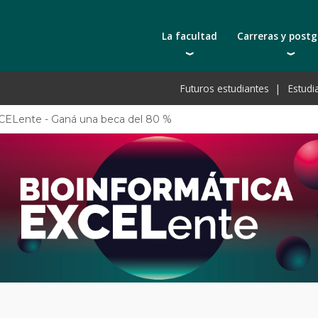
La facultad
Carreras y post
Autoridades
Carreras universit
Bec
Futuros estudiantes
Estudi
Docentes | Escuela de Ingeniería
Tecnicaturas
Bec
Docentes | Escuela de Tecnología
Postgrados
Bec
XCELente - Ganá una beca del 80 %
Qué nos distingue
Actualización prof
De
Cátedras
Toda la oferta ac
Pre
Investigación
Laboratorios e infraestructura
Acreditación ARCU-SUR