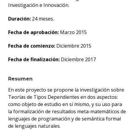
Centr
Investigación e Innovación.
de
Inves
Duración:
24 meses.
e
Innov
Fecha de aprobación:
Marzo 2015
en
Ingen
de
Fecha de comienzo:
Diciembre 2015
Softw
Fecha de finalización:
Diciembre 2017
Grup
de
Comp
Resumen
Teóri
En este proyecto se propone la investigación sobre
Grup
Teorías de Tipos Dependientes en dos aspectos:
de
como objeto de estudio en sí mismo, y su uso para
Matem
la formalización de resultados meta-matemáticos de
Aplic
a
lenguajes de programación y de semántica formal
Telec
de lenguajes naturales.
y
Energ