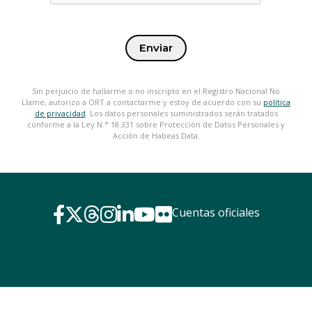
Enviar
Sin perjuicio de hallarme o no inscripto en el Registro Nacional No
Llame, autorizo a ORT a contactarme y estoy de acuerdo con su
política
de privacidad
. Los datos personales suministrados serán tratados
conforme a la Ley N.° 18.331 sobre Protección de Datos Personales y
Acción de Habeas Data.
Cuentas oficiales