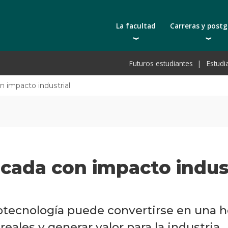
La facultad
Carreras y post
Autoridades
Carreras universit
Bec
Futuros estudiantes
Estudi
Docentes | Escuela de Ingeniería
Tecnicaturas
Bec
Docentes | Escuela de Tecnología
Postgrados
Bec
n impacto industrial
Qué nos distingue
Actualización prof
De
Cátedras
Toda la oferta ac
Pre
Investigación
Laboratorios e infraestructura
Acreditación ARCU-SUR
icada con impacto indus
otecnología puede convertirse en una h
reales y generar valor para la industria.