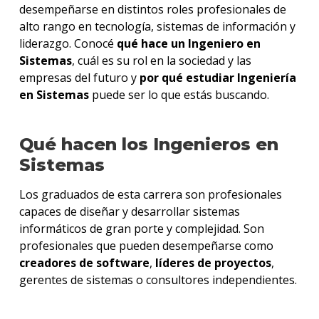
desempeñarse en distintos roles profesionales de
finale
de
alto rango en tecnología, sistemas de información y
carre
liderazgo. Conocé
qué hace un Ingeniero en
Sistemas
, cuál es su rol en la sociedad y las
Iniciá
empresas del futuro y
por qué estudiar Ingeniería
tu
en Sistemas
puede ser lo que estás buscando.
inscri
Solici
Qué hacen los Ingenieros en
más
infor
Sistemas
Los graduados de esta carrera son profesionales
capaces de diseñar y desarrollar sistemas
informáticos de gran porte y complejidad. Son
profesionales que pueden desempeñarse como
creadores de software
,
líderes de proyectos
,
gerentes de sistemas o consultores independientes.