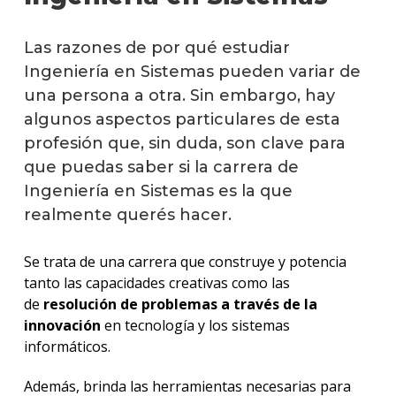
Mater
Las razones de por qué estudiar
y
plan
Ingeniería en Sistemas pueden variar de
de
una persona a otra. Sin embargo, hay
estud
algunos aspectos particulares de esta
Becas
profesión que, sin duda, son clave para
que puedas saber si la carrera de
Qué
Ingeniería en Sistemas es la que
hace
los
realmente querés hacer.
gradu
Se trata de una carrera que construye y potencia
Por
tanto las capacidades creativas como las
qué
estud
de
resolución de problemas a través de la
Ingen
innovación
en tecnología y los sistemas
en
informáticos.
Siste
Además, brinda las herramientas necesarias para
Traba