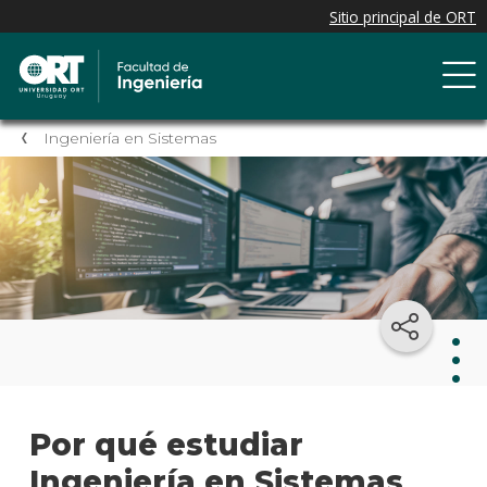
Ingeniería en Sistemas
Inge
Por qué estudiar
en
Sist
Ingeniería en Sistemas