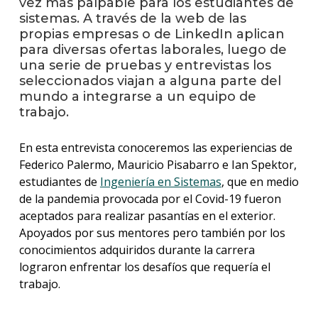
vez más palpable para los estudiantes de
anter
sistemas. A través de la web de las
propias empresas o de LinkedIn aplican
Testi
para diversas ofertas laborales, luego de
una serie de pruebas y entrevistas los
La
seleccionados viajan a alguna parte del
facul
en
mundo a integrarse a un equipo de
los
trabajo.
medio
En esta entrevista conoceremos las experiencias de
Blog
Federico Palermo, Mauricio Pisabarro e Ian Spektor,
de
ingen
estudiantes de
Ingeniería en Sistemas
, que en medio
de la pandemia provocada por el Covid-19 fueron
aceptados para realizar pasantías en el exterior.
Apoyados por sus mentores pero también por los
conocimientos adquiridos durante la carrera
lograron enfrentar los desafíos que requería el
trabajo.