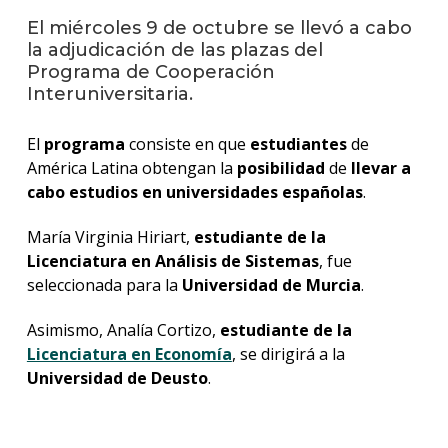
anter
El miércoles 9 de octubre se llevó a cabo
la adjudicación de las plazas del
Testi
Programa de Cooperación
Interuniversitaria.
La
facul
en
El
programa
consiste en que
estudiantes
de
los
América Latina obtengan la
posibilidad
de
llevar a
medio
cabo estudios en universidades españolas
.
Blog
de
María Virginia Hiriart,
estudiante de la
ingen
Licenciatura en Análisis de Sistemas
, fue
seleccionada para la
Universidad de Murcia
.
Asimismo, Analía Cortizo,
estudiante de la
Licenciatura en Economía
, se dirigirá a la
Universidad de Deusto
.