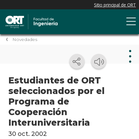
Novedades
Nov
Estudiantes de ORT
seleccionados por el
Nove
de la
Programa de
facul
Cooperación
Próxi
Interuniversitaria
event
30 oct. 2002
Event