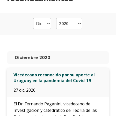
Mater
y
plan
de
estud
Becas
Inser
labora
Diciembre 2020
Por
qué
estud
Vicedecano reconocido por su aporte al
Ingen
Uruguay en la pandemia del Covid-19
Eléctr
27 dic. 2020
Doce
El Dr. Fernando Paganini, vicedecano de
Traba
Investigación y catedrático de Teoría de las
finale
de