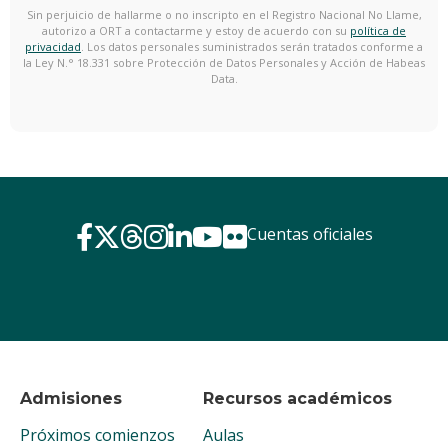
Sin perjuicio de hallarme o no inscripto en el Registro Nacional No Llame,
autorizo a ORT a contactarme y estoy de acuerdo con su
política de
privacidad
. Los datos personales suministrados serán tratados conforme a
la Ley N.° 18.331 sobre Protección de Datos Personales y Acción de Habeas
Data.
Cuentas oficiales
Admisiones
Recursos académicos
Próximos comienzos
Aulas