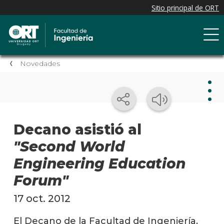
Novedades
Nov
Decano asistió al
"Second World
Nove
de la
Engineering Education
facul
Forum"
Próxi
event
17 oct. 2012
Event
El Decano de la Facultad de Ingeniería,