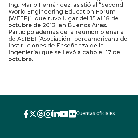
anter
Ing. Mario Fernández, asistió al “Second
World Engineering Education Forum
Testi
(WEEF)” que tuvo lugar del 15 al 18 de
octubre de 2012 en Buenos Aires.
La
Participó además de la reunión plenaria
facul
de ASIBEI (Asociación Iberoamericana de
en
Instituciones de Enseñanza de la
los
Ingeniería) que se llevó a cabo el 17 de
medio
octubre.
Blog
de
ingen
Cuentas oficiales