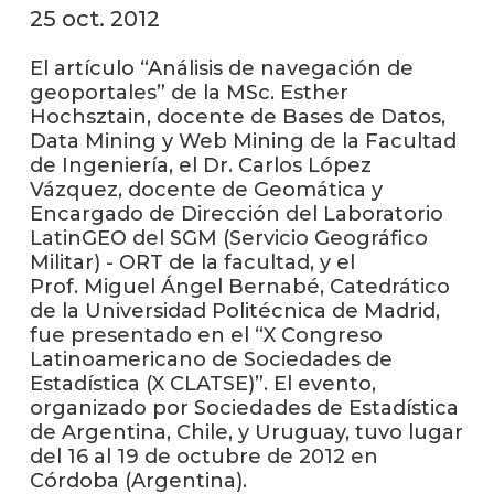
anter
25 oct. 2012
Testi
El artículo “Análisis de navegación de
geoportales” de la MSc. Esther
La
Hochsztain, docente de Bases de Datos,
facul
Data Mining y Web Mining de la Facultad
en
de Ingeniería, el Dr. Carlos López
los
medio
Vázquez, docente de Geomática y
Encargado de Dirección del Laboratorio
Blog
LatinGEO del SGM (Servicio Geográfico
de
Militar) - ORT de la facultad, y el
ingen
Prof. Miguel Ángel Bernabé, Catedrático
de la Universidad Politécnica de Madrid,
fue presentado en el “X Congreso
Latinoamericano de Sociedades de
Estadística (X CLATSE)”. El evento,
organizado por Sociedades de Estadística
de Argentina, Chile, y Uruguay, tuvo lugar
del 16 al 19 de octubre de 2012 en
Córdoba (Argentina).