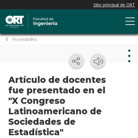
Novedades
Nov
Artículo de docentes
fue presentado en el
Nove
de la
"X Congreso
facul
Latinoamericano de
Próxi
Sociedades de
event
Estadística"
Event