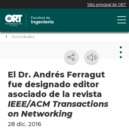
Novedades
Nov
El Dr. Andrés Ferragut
fue designado editor
Nove
de la
asociado de la revista
facul
IEEE/ACM Transactions
Próxi
on Networking
event
28 dic. 2016
Event