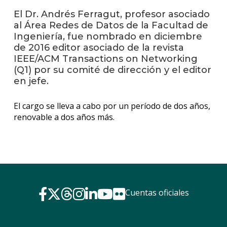
anter
El Dr. Andrés Ferragut, profesor asociado
al Área Redes de Datos de la Facultad de
Testi
Ingeniería, fue nombrado en diciembre
de 2016 editor asociado de la revista
La
facul
IEEE/ACM Transactions on Networking
en
(Q1) por su comité de dirección y el editor
los
en jefe.
medio
El cargo se lleva a cabo por un período de dos años,
Blog
renovable a dos años más.
de
ingen
Cuentas oficiales