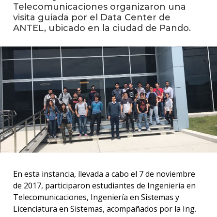
anter
Telecomunicaciones organizaron una
visita guiada por el Data Center de
Testi
ANTEL, ubicado en la ciudad de Pando.
La
facul
en
los
medio
Blog
de
ingen
En esta instancia, llevada a cabo el 7 de noviembre
de 2017, participaron estudiantes de Ingeniería en
Telecomunicaciones, Ingeniería en Sistemas y
Licenciatura en Sistemas, acompañados por la Ing.