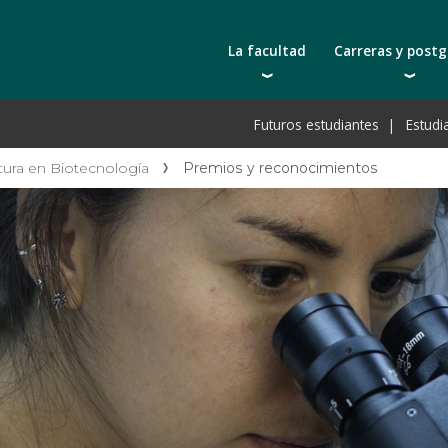
La facultad
Carreras y post
Autoridades
Carreras universit
Bec
Futuros estudiantes
Estudi
Docentes | Escuela de Ingeniería
Tecnicaturas
Bec
Docentes | Escuela de Tecnología
Postgrados
Bec
tura en Biotecnología
Premios y reconocimientos
Qué nos distingue
Actualización prof
De
Cátedras
Toda la oferta ac
Pre
Investigación
Laboratorios e infraestructura
Acreditación ARCU-SUR