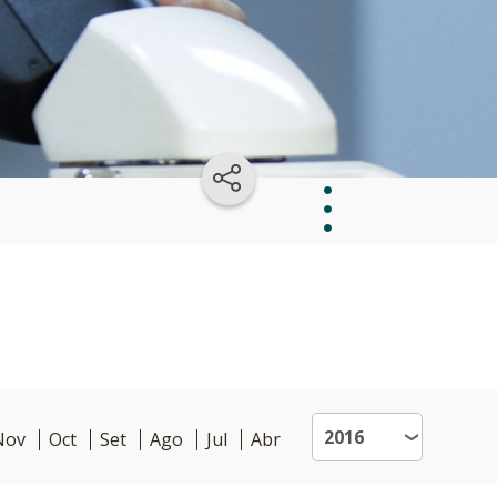
Licenciatura
en
Biotecnología
Materias
Nov
Oct
Set
Ago
Jul
Abr
y
plan
de