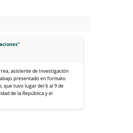
estudios
Becas
Por
maciones”
qué
estudiar
Biotecnología
rrea, asistente de Investigación
Qué
 trabajo presentado en formato
hacen
, que tuvo lugar del 6 al 9 de
los
dad de la República y el
graduados
Trabajos
finales
de