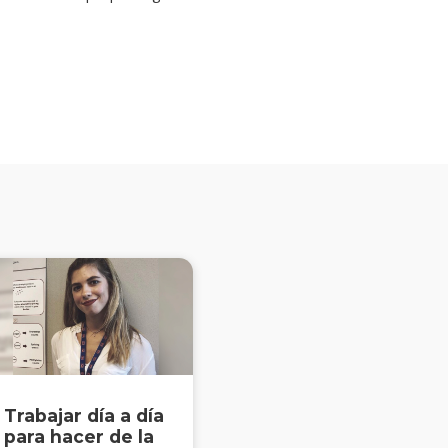
Solicitá
más
información
Trabajar día a día
para hacer de la