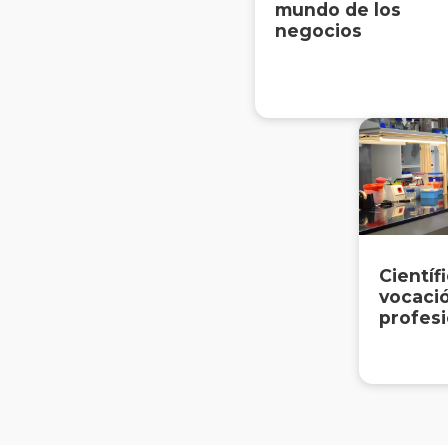
mundo de los
negocios
Científ
vocaci
profes