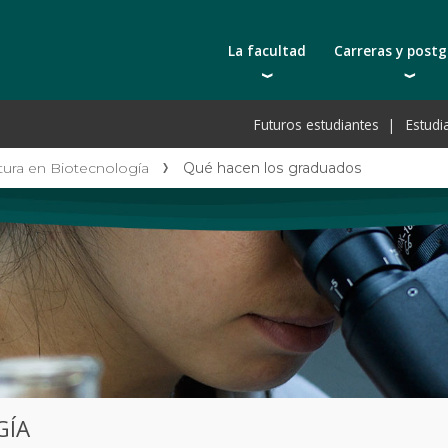
La facultad
Carreras y post
Autoridades
Carreras universit
Bec
Futuros estudiantes
Estudi
Docentes | Escuela de Ingeniería
Tecnicaturas
Bec
Docentes | Escuela de Tecnología
Postgrados
Bec
tura en Biotecnología
Qué hacen los graduados
Qué nos distingue
Actualización prof
De
Cátedras
Toda la oferta ac
Pre
Investigación
Laboratorios e infraestructura
Acreditación ARCU-SUR
GÍA