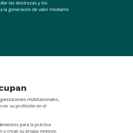
llar las destrezas y los
a la generación de valor mediante
Qué
hacen
los
graduados
Trabajos
finales
de
carrera
ocupan
Docentes
ganizaciones multinacionales,
Iniciá
rcer su profesión en el
tu
inscripción
mientos para la práctica
n o crean su propio negocio.