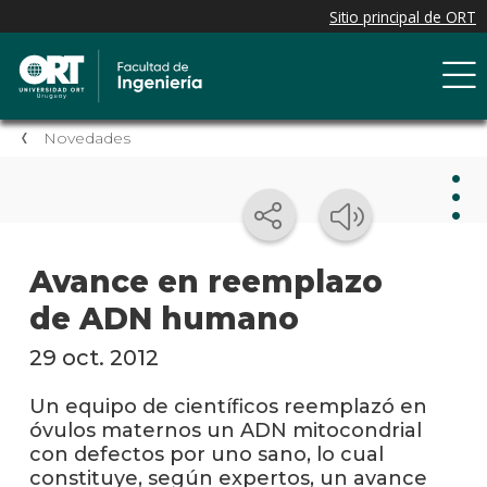
Novedades
Nov
Avance en reemplazo
de ADN humano
Nove
de la
facul
29 oct. 2012
Próxi
Un equipo de científicos reemplazó en
event
óvulos maternos un ADN mitocondrial
con defectos por uno sano, lo cual
Event
constituye, según expertos, un avance