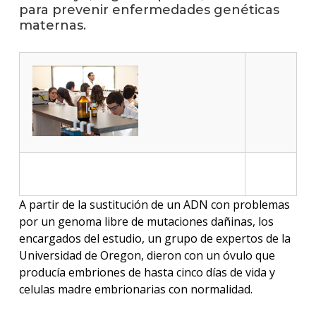
anter
para prevenir enfermedades genéticas
maternas.
Testi
La
facul
en
los
medio
Blog
de
ingen
A partir de la sustitución de un ADN con problemas
por un genoma libre de mutaciones dañinas, los
encargados del estudio, un grupo de expertos de la
Universidad de Oregon, dieron con un óvulo que
producía embriones de hasta cinco días de vida y
celulas madre embrionarias con normalidad.