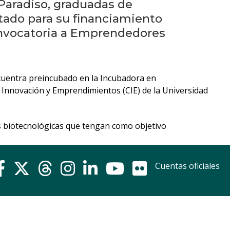
Próximos
Paradiso, graduadas de
eventos
tado para su financiamiento
convocatoria a Emprendedores
Eventos
anteriores
ncuentra preincubado en la Incubadora en
Testimonios
e Innovación y Emprendimientos (CIE) de la Universidad
La
facultad
es biotecnológicas que tengan como objetivo
en
los
medios
Cuentas oficiales
Blog
de
ingeniería