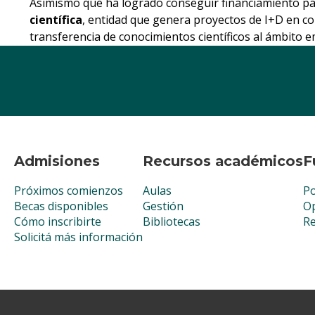
Asimismo que ha logrado conseguir financiamiento par
científica
, entidad que genera proyectos de I+D en c
transferencia de conocimientos científicos al ámbito e
Admisiones
Recursos académicos
F
Próximos comienzos
Aulas
Po
Becas disponibles
Gestión
Op
Cómo inscribirte
Bibliotecas
R
Solicitá más información