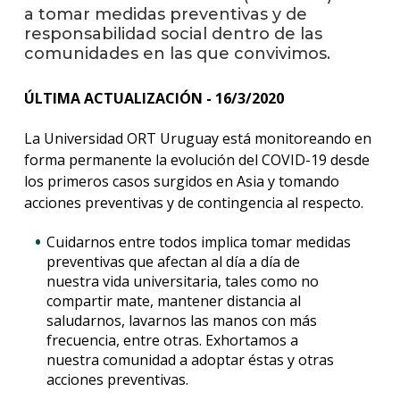
anter
a tomar medidas preventivas y de
responsabilidad social dentro de las
Testi
comunidades en las que convivimos.
La
ÚLTIMA ACTUALIZACIÓN - 16/3/2020
facul
en
los
La Universidad ORT Uruguay está monitoreando en
medio
forma permanente la evolución del COVID-19 desde
los primeros casos surgidos en Asia y tomando
Blog
acciones preventivas y de contingencia al respecto.
de
ingen
Cuidarnos entre todos implica tomar medidas
preventivas que afectan al día a día de
nuestra vida universitaria, tales como no
compartir mate, mantener distancia al
saludarnos, lavarnos las manos con más
frecuencia, entre otras. Exhortamos a
nuestra comunidad a adoptar éstas y otras
acciones preventivas.