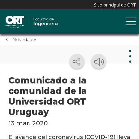
Novedades
Nov
Comunicado a la
comunidad de la
Nove
de la
Universidad ORT
facul
Uruguay
Próxi
event
13 mar. 2020
Event
El avance del coronavirus (COVID-19) lleva