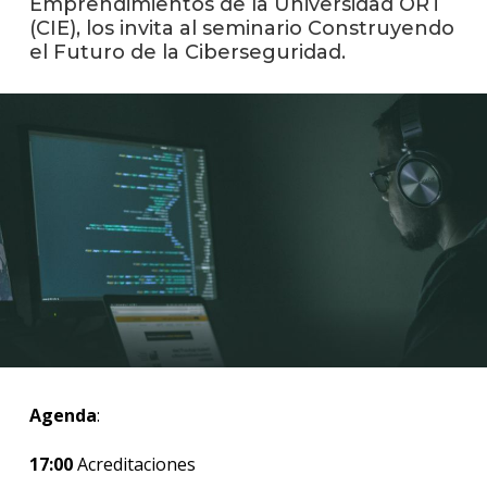
Emprendimientos de la Universidad ORT
anter
(CIE), los invita al seminario Construyendo
el Futuro de la Ciberseguridad.
Testi
La
facul
en
los
medio
Blog
de
ingen
Agenda
:
17:00
Acreditaciones