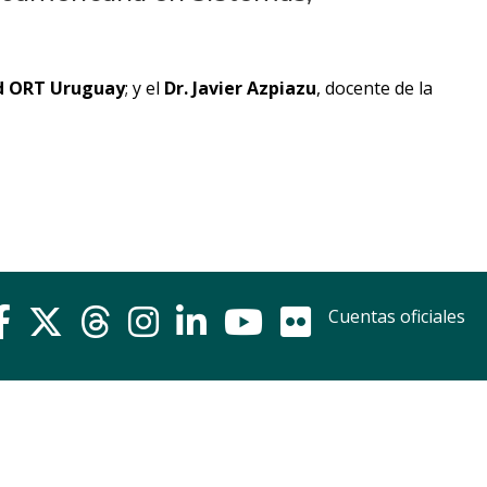
Próximos
eventos
Eventos
d ORT Uruguay
; y el
Dr. Javier Azpiazu
, docente de la
anteriores
Testimonios
La
facultad
en
los
Cuentas oficiales
medios
Blog
de
ingeniería