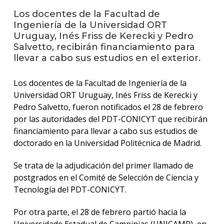
anter
Los docentes de la Facultad de
Ingeniería de la Universidad ORT
Testi
Uruguay, Inés Friss de Kerecki y Pedro
Salvetto, recibirán financiamiento para
La
facul
llevar a cabo sus estudios en el exterior.
en
los
Los docentes de la Facultad de Ingeniería de la
medio
Universidad ORT Uruguay, Inés Friss de Kerecki y
Pedro Salvetto, fueron notificados el 28 de febrero
Blog
de
por las autoridades del PDT-CONICYT que recibirán
ingen
financiamiento para llevar a cabo sus estudios de
doctorado en la Universidad Politécnica de Madrid.
Se trata de la adjudicación del primer llamado de
postgrados en el Comité de Selección de Ciencia y
Tecnología del PDT-CONICYT.
Por otra parte, el 28 de febrero partió hacia la
Universidade Estadual de Campinias (UNICAMP), en