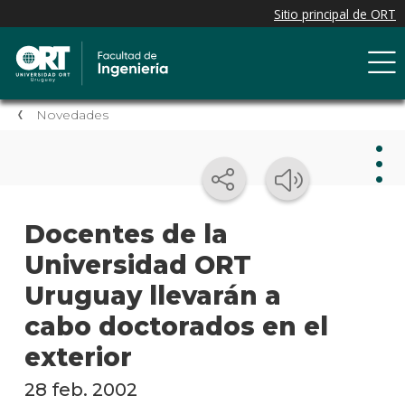
Novedades
Nov
Docentes de la
Universidad ORT
Nove
de la
Uruguay llevarán a
facul
cabo doctorados en el
Próxi
exterior
event
28 feb. 2002
Event