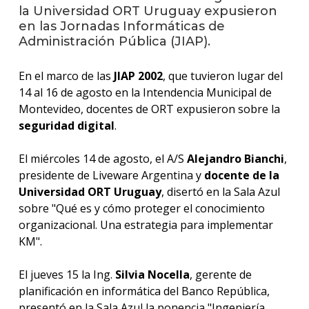
anter
la Universidad ORT Uruguay expusieron
en las Jornadas Informáticas de
Testi
Administración Pública (JIAP).
La
En el marco de las
JIAP 2002
, que tuvieron lugar del
facul
en
14 al 16 de agosto en la Intendencia Municipal de
los
Montevideo, docentes de ORT expusieron sobre la
medio
seguridad digital
.
Blog
El miércoles 14 de agosto, el A/S
Alejandro Bianchi
,
de
ingen
presidente de Liveware Argentina y
docente de la
Universidad ORT Uruguay
, disertó en la Sala Azul
sobre "Qué es y cómo proteger el conocimiento
organizacional. Una estrategia para implementar
KM".
El jueves 15 la Ing.
Silvia Nocella
, gerente de
planificación en informática del Banco República,
presentó en la Sala Azul la ponencia "Ingeniería