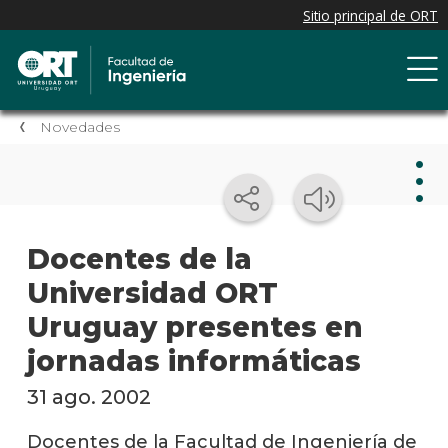
Novedades
Nov
Docentes de la
Universidad ORT
Nove
de la
Uruguay presentes en
facul
jornadas informáticas
Próxi
event
31 ago. 2002
Event
Docentes de la Facultad de Ingeniería de