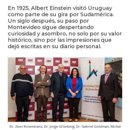
anter
En 1925, Albert Einstein visitó Uruguay
como parte de su gira por Sudamérica.
Testi
Un siglo después, su paso por
Montevideo sigue despertando
La
facul
curiosidad y asombro, no solo por su valor
en
histórico, sino por las impresiones que
los
dejó escritas en su diario personal.
medio
Blog
de
ingen
Dr. Zeev Rosenkranz, Dr. Jorge Grünberg, Dr. Gabriel Goldman, Michal