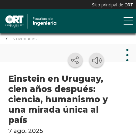
Novedades
Nov
Einstein en Uruguay,
cien años después:
Nove
de la
ciencia, humanismo y
facul
una mirada única al
Próxi
país
event
7 ago. 2025
Event