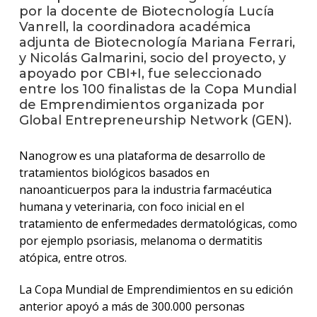
anter
por la docente de Biotecnología Lucía
Vanrell, la coordinadora académica
Testi
adjunta de Biotecnología Mariana Ferrari,
y Nicolás Galmarini, socio del proyecto, y
La
apoyado por CBI+I, fue seleccionado
facul
entre los 100 finalistas de la Copa Mundial
en
de Emprendimientos organizada por
los
Global Entrepreneurship Network (GEN).
medio
Blog
Nanogrow es una plataforma de desarrollo de
de
tratamientos biológicos basados en
ingen
nanoanticuerpos para la industria farmacéutica
humana y veterinaria, con foco inicial en el
tratamiento de enfermedades dermatológicas, como
por ejemplo psoriasis, melanoma o dermatitis
atópica, entre otros.
La Copa Mundial de Emprendimientos en su edición
anterior apoyó a más de 300.000 personas