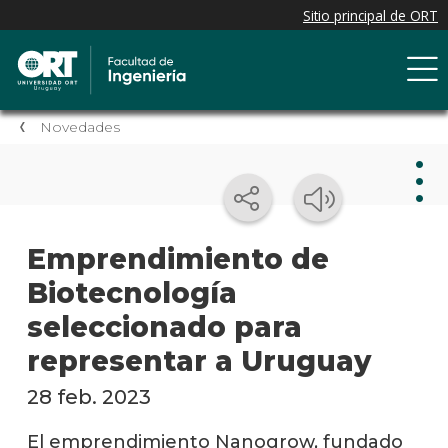
Novedades
Nov
Emprendimiento de
Biotecnología
Nove
de la
seleccionado para
facul
representar a Uruguay
Próxi
event
28 feb. 2023
Event
El emprendimiento Nanogrow, fundado