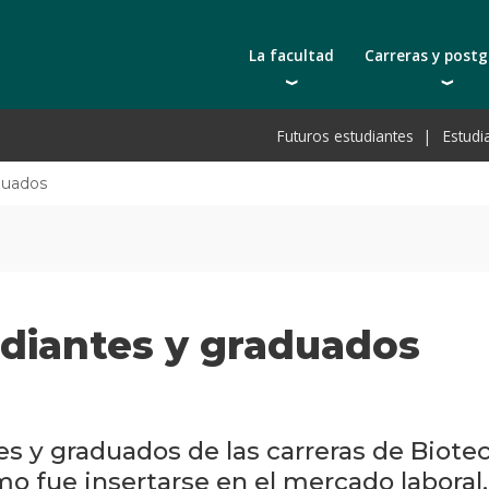
La facultad
Carreras y post
Autoridades
Carreras universit
Bec
Futuros estudiantes
Estudi
Docentes | Escuela de Ingeniería
Tecnicaturas
Bec
Docentes | Escuela de Tecnología
Postgrados
Bec
aduados
Qué nos distingue
Actualización prof
De
Cátedras
Toda la oferta ac
Pre
Investigación
Laboratorios e infraestructura
udiantes y graduados
Acreditación ARCU-SUR
es y graduados de las carreras de Biotec
o fue insertarse en el mercado laboral.