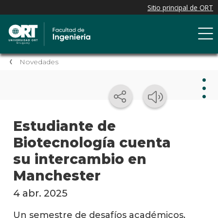
Novedades
Nov
Estudiante de
Biotecnología cuenta
Nove
de la
su intercambio en
facul
Manchester
Próxi
event
4 abr. 2025
Event
Un semestre de desafíos académicos,