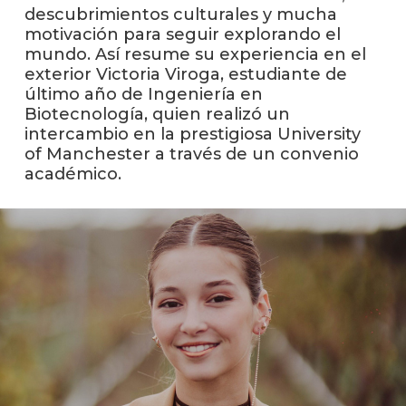
anter
descubrimientos culturales y mucha
motivación para seguir explorando el
Testi
mundo. Así resume su experiencia en el
exterior Victoria Viroga, estudiante de
La
último año de Ingeniería en
facul
Biotecnología, quien realizó un
en
intercambio en la prestigiosa University
los
of Manchester a través de un convenio
medio
académico.
Blog
de
ingen