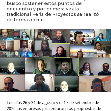
anter
buscó sostener estos puntos de
encuentro y por primera vez la
Testi
tradicional Feria de Proyectos se realizó
de forma online.
La
facul
en
los
medio
Blog
de
ingen
o
Los días 26 y 31 de agosto y el 1.
de setiembre de
2020 las empresas presentaron sus propuestas de