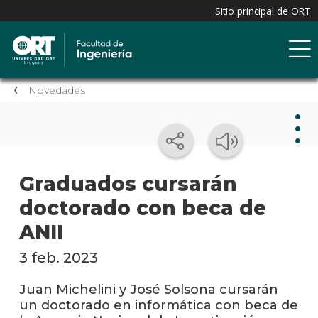
Novedades
Nov
Graduados cursarán
doctorado con beca de
Nove
de la
ANII
facul
3 feb. 2023
Próxi
event
Juan Michelini y José Solsona cursarán
un doctorado en informática con beca de
Event