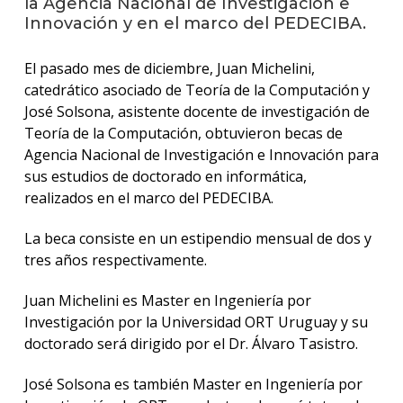
la Agencia Nacional de Investigación e
anter
Innovación y en el marco del PEDECIBA.
Testi
El pasado mes de diciembre, Juan Michelini,
La
catedrático asociado de Teoría de la Computación y
facul
José Solsona, asistente docente de investigación de
en
Teoría de la Computación, obtuvieron becas de
los
medio
Agencia Nacional de Investigación e Innovación para
sus estudios de doctorado en informática,
Blog
realizados en el marco del PEDECIBA.
de
ingen
La beca consiste en un estipendio mensual de dos y
tres años respectivamente.
Juan Michelini es Master en Ingeniería por
Investigación por la Universidad ORT Uruguay y su
doctorado será dirigido por el Dr. Álvaro Tasistro.
José Solsona es también Master en Ingeniería por