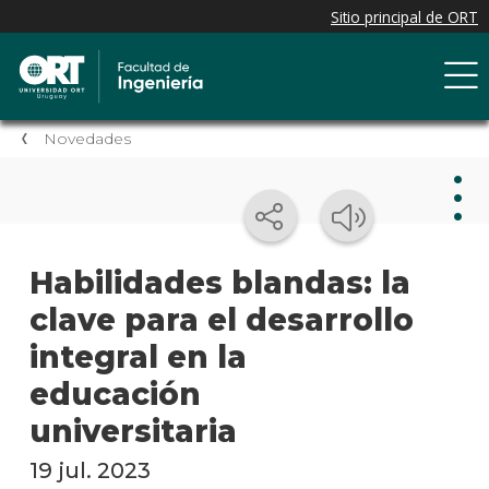
Novedades
Nov
Habilidades blandas: la
clave para el desarrollo
Nove
de la
integral en la
facul
educación
Próxi
universitaria
event
19 jul. 2023
Event