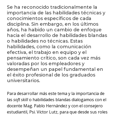
anter
Se ha reconocido tradicionalmente la
importancia de las habilidades técnicas y
Testi
conocimientos específicos de cada
disciplina. Sin embargo, en los últimos
La
facul
años, ha habido un cambio de enfoque
en
hacia el desarrollo de habilidades blandas
los
o habilidades no técnicas. Estas
medio
habilidades, como la comunicación
efectiva, el trabajo en equipo y el
Blog
pensamiento crítico, son cada vez más
de
valoradas por los empleadores y
ingen
desempeñan un papel fundamental en
el éxito profesional de los graduados
universitarios.
Para desarrollar más este tema y la importancia de
las
soft skill
o habilidades blandas dialogamos con el
docente Mag. Pablo Hernández y con el consejero
estudiantil, Psi. Víctor Lutz, para que desde sus roles