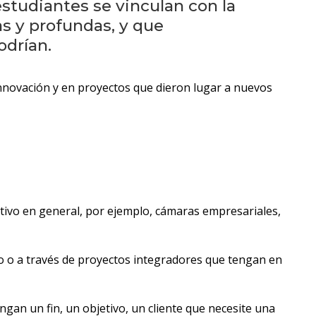
Próximos
estudiantes se vinculan con la
eventos
as y profundas, y que
odrían.
Eventos
anteriores
innovación y en proyectos que dieron lugar a nuevos
Testimonios
La
facultad
en
los
ctivo en general, por ejemplo, cámaras empresariales,
medios
Blog
do o a través de proyectos integradores que tengan en
de
ingeniería
gan un fin, un objetivo, un cliente que necesite una