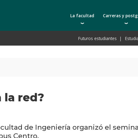
La facultad
Carreras y post
Autoridades
Carreras universit
Bec
Futuros estudiantes
Estudi
Docentes | Escuela de Ingeniería
Tecnicaturas
Bec
Docentes | Escuela de Tecnología
Postgrados
Bec
Qué nos distingue
Actualización prof
De
Cátedras
Toda la oferta ac
Pre
Investigación
Laboratorios e infraestructura
 la red?
Acreditación ARCU-SUR
cultad de Ingeniería organizó el semina
mpus Centro.