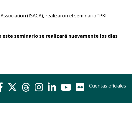
Próximos
eventos
ssociation (ISACA), realizaron el seminario "PKI:
Eventos
anteriores
 este seminario se realizará nuevamente los días
Testimonios
La
facultad
en
los
Cuentas oficiales
medios
Blog
de
ingeniería