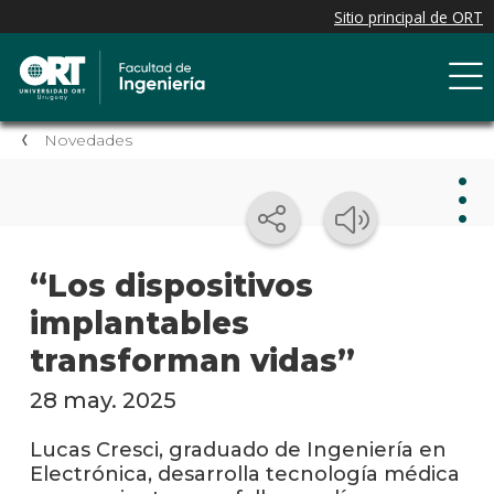
Novedades
Nov
“Los dispositivos
implantables
Nove
de la
transforman vidas”
facul
28 may. 2025
Próxi
event
Lucas Cresci, graduado de Ingeniería en
Electrónica, desarrolla tecnología médica
Event