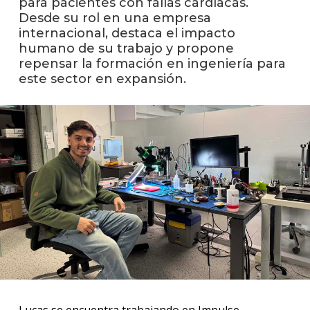
para pacientes con fallas cardíacas.
anter
Desde su rol en una empresa
internacional, destaca el impacto
Testi
humano de su trabajo y propone
repensar la formación en ingeniería para
La
este sector en expansión.
facul
en
los
medio
Blog
de
ingen