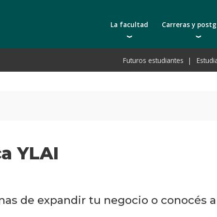
La facultad
Carreras y post
Autoridades
Carreras universit
Bec
Futuros estudiantes
Estudi
Docentes | Escuela de Ingeniería
Tecnicaturas
Bec
Docentes | Escuela de Tecnología
Postgrados
Bec
Qué nos distingue
Actualización prof
De
Cátedras
Toda la oferta ac
Pre
Investigación
Laboratorios e infraestructura
a YLAI
Acreditación ARCU-SUR
s de expandir tu negocio o conocés a 