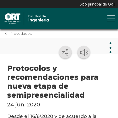
Novedades
Nov
Protocolos y
recomendaciones para
Nove
de la
nueva etapa de
facul
semipresencialidad
Próxi
event
24 jun. 2020
Event
Desde el 16/6/2020 y de acuerdo a la