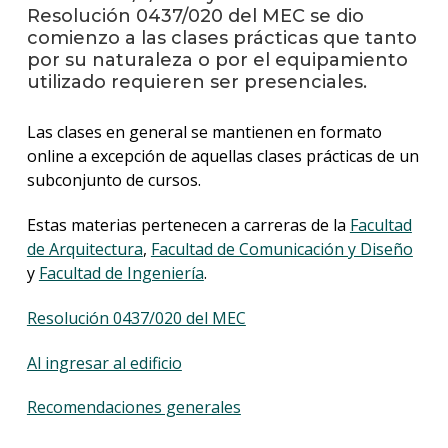
anter
Resolución 0437/020 del MEC se dio
comienzo a las clases prácticas que tanto
Testi
por su naturaleza o por el equipamiento
utilizado requieren ser presenciales.
La
facul
Las clases en general se mantienen en formato
en
los
online a excepción de aquellas clases prácticas de un
medio
subconjunto de cursos.
Blog
Estas materias pertenecen a carreras de la
Facultad
de
de Arquitectura
,
Facultad de Comunicación y Diseño
ingen
y
Facultad de Ingeniería
.
Resolución 0437/020 del MEC
Al ingresar al edificio
Recomendaciones generales