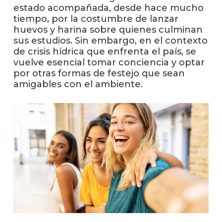
anter
estado acompañada, desde hace mucho
tiempo, por la costumbre de lanzar
Testi
huevos y harina sobre quienes culminan
sus estudios. Sin embargo, en el contexto
La
de crisis hídrica que enfrenta el país, se
facul
vuelve esencial tomar conciencia y optar
en
por otras formas de festejo que sean
los
amigables con el ambiente.
medio
Blog
de
ingen