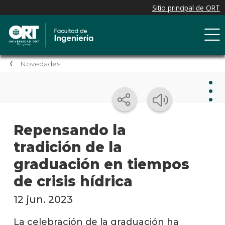
Novedades
Nov
Repensando la
tradición de la
Nove
de la
graduación en tiempos
facul
de crisis hídrica
Próxi
event
12 jun. 2023
Event
La celebración de la graduación ha