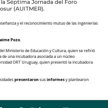
Próximos
a la Séptima Jornada del Foro
eventos
cosur (AUITMER).
Eventos
enseñanza y el reconocimiento mutuo de las ingenierías
anteriores
.
Testimonios
Jaime Pozo
.
del Ministerio de Educación y Cultura, quien se refirió
La
ia de una incubadora asociada a un núcleo
facultad
versidad ORT Uruguay, quien presentó la incubadora
en
los
medios
rsidades
presentaron
sus
informes
y plantearon
Blog
de
ingeniería