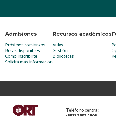
Admisiones
Recursos académicos
F
Próximos comienzos
Aulas
Po
Becas disponibles
Gestión
Op
Cómo inscribirte
Bibliotecas
R
Solicitá más información
Teléfono central:
(598) 2902 1505