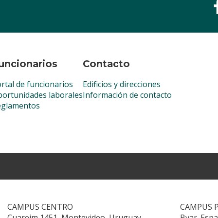
uncionarios
Contacto
rtal de funcionarios
Edificios y direcciones
ortunidades laborales
Información de contacto
eglamentos
CAMPUS CENTRO
CAMPUS 
Cuareim 1451, Montevideo, Uruguay
Bvar. Esp