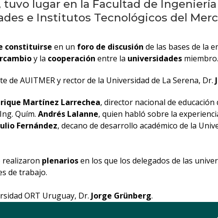
 tuvo lugar en la Facultad de Ingenierí
ades e Institutos Tecnológicos del Mer
e
constituirse
en un
foro de discusión
de las bases de la 
ercambio
y la
cooperación
entre la
universidades
miembro
te de AUITMER y rector de la Universidad de La Serena, Dr.
nrique Martínez Larrechea
, director nacional de educación 
 Ing. Quím.
Andrés Lalanne
, quien habló sobre la experienc
Julio Fernández
, decano de desarrollo académico de la Uni
e realizaron
plenarios
en los que los delegados de las unive
s de trabajo.
versidad ORT Uruguay, Dr.
Jorge Grünberg
.