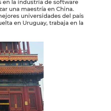
Próximos
 en la industria de software
eventos
izar una maestría en China.
ejores universidades del país
Eventos
vuelta en Uruguay, trabaja en la
anteriores
Testimonios
La
facultad
en
los
medios
Blog
de
ingeniería