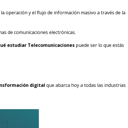
estudios
a operación y el flujo de información masivo a través de la
Becas
mas de comunicaciones electrónicas.
Por
qué
qué estudiar Telecomunicaciones
puede ser lo que estás
estudiar
Telecomunicacio
Qué
hacen
nsformación digital
que abarca hoy a todas las industrias
los
graduados
Trabajos
finales
de