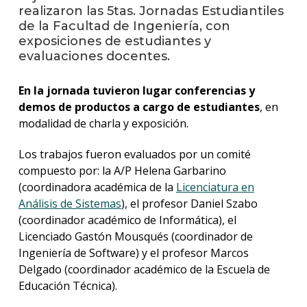
anter
realizaron las 5tas. Jornadas Estudiantiles
de la Facultad de Ingeniería, con
Testi
exposiciones de estudiantes y
evaluaciones docentes.
La
facul
En la jornada tuvieron lugar conferencias y
en
los
demos de productos a cargo de estudiantes
, en
medio
modalidad de charla y exposición.
Blog
Los trabajos fueron evaluados por un comité
de
compuesto por: la A/P Helena Garbarino
ingen
(coordinadora académica de la
Licenciatura en
Análisis de Sistemas
), el profesor Daniel Szabo
(coordinador académico de Informática), el
Licenciado Gastón Mousqués (coordinador de
Ingeniería de Software) y el profesor Marcos
Delgado (coordinador académico de la Escuela de
Educación Técnica).