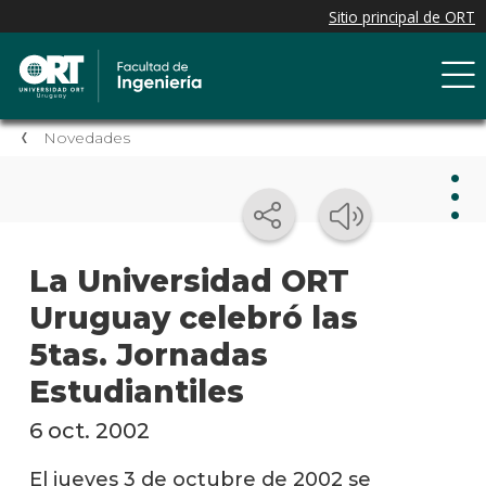
Novedades
Nov
La Universidad ORT
Uruguay celebró las
Nove
de la
5tas. Jornadas
facul
Estudiantiles
Próxi
event
6 oct. 2002
Event
El jueves 3 de octubre de 2002 se