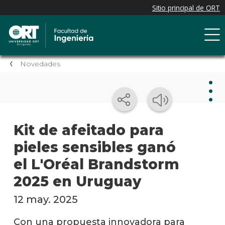
Novedades
Nov
Kit de afeitado para
pieles sensibles ganó
Nove
de la
el L'Oréal Brandstorm
facul
2025 en Uruguay
Próxi
event
12 may. 2025
Event
Con una propuesta innovadora para