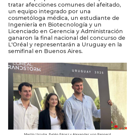
anter
tratar afecciones comunes del afeitado,
un equipo integrado por una
Testi
cosmetóloga médica, un estudiante de
Ingeniería en Biotecnología y un
La
Licenciado en Gerencia y Administración
facul
ganaron la final nacional del concurso de
en
L'Oréal y representarán a Uruguay en la
los
semifinal en Buenos Aires.
medio
Blog
de
ingen
Martín Urrutia, Belén Pérez y Alexander von Rappard