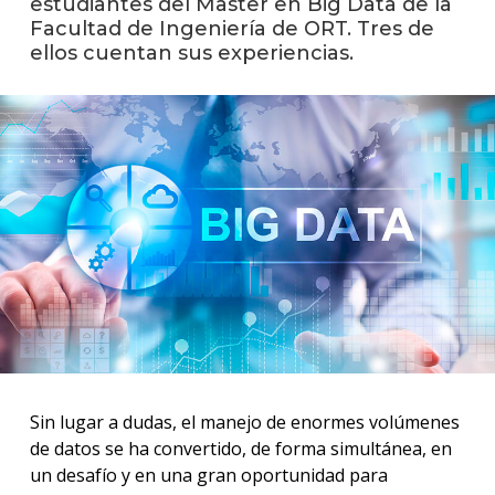
estudiantes del Master en Big Data de la
anter
Facultad de Ingeniería de ORT. Tres de
ellos cuentan sus experiencias.
Testi
La
facul
en
los
medio
Blog
de
ingen
Sin lugar a dudas, el manejo de enormes volúmenes
de datos se ha convertido, de forma simultánea, en
un desafío y en una gran oportunidad para