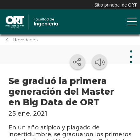
Novedades
Nov
Se graduó la primera
generación del Master
Nove
de la
en Big Data de ORT
facul
25 ene. 2021
Próxi
event
En un año atípico y plagado de
incertidumbre, se graduaron los primeros
Event