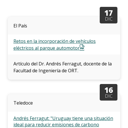
anter
17
Testi
DIC
El País
La
facul
en
Retos en la incorporación de vehículos
los
eléctricos al parque automotor
medio
Blog
Artículo del Dr. Andrés Ferragut, docente de la
de
Facultad de Ingeniería de ORT.
ingen
16
DIC
Teledoce
Andrés Ferragut: "Uruguay tiene una situación
ideal para reducir emisiones de carbono