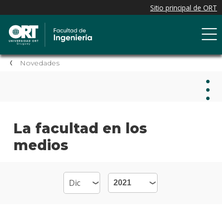
Novedades
Nov
La facultad en los
medios
Nove
de la
facul
Próxi
event
Event