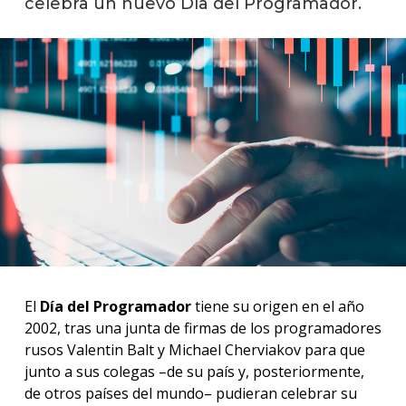
celebra un nuevo Día del Programador.
anter
Testi
La
facul
en
los
medio
Blog
de
ingen
El
Día del Programador
tiene su origen en el año
2002, tras una junta de firmas de los programadores
rusos Valentin Balt y Michael Cherviakov para que
junto a sus colegas –de su país y, posteriormente,
de otros países del mundo– pudieran celebrar su