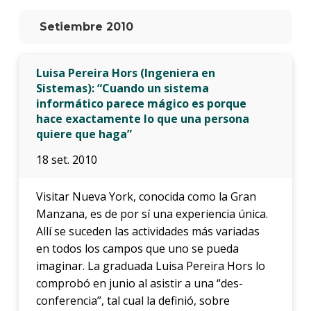
anter
Setiembre 2010
Testi
La
Luisa Pereira Hors (Ingeniera en
facul
Sistemas): “Cuando un sistema
en
informático parece mágico es porque
los
hace exactamente lo que una persona
medio
quiere que haga”
Blog
18 set. 2010
de
ingen
Visitar Nueva York, conocida como la Gran
Manzana, es de por sí una experiencia única.
Allí se suceden las actividades más variadas
en todos los campos que uno se pueda
imaginar. La graduada Luisa Pereira Hors lo
comprobó en junio al asistir a una “des-
conferencia”, tal cual la definió, sobre