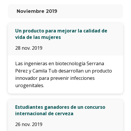
anter
Noviembre 2019
Testi
La
Un producto para mejorar la calidad de
facul
vida de las mujeres
en
los
28 nov. 2019
medio
Blog
Las ingenieras en biotecnología Serrana
de
Pérez y Camila Tub desarrollan un producto
ingen
innovador para prevenir infecciones
urogenitales.
Estudiantes ganadores de un concurso
internacional de cerveza
26 nov. 2019