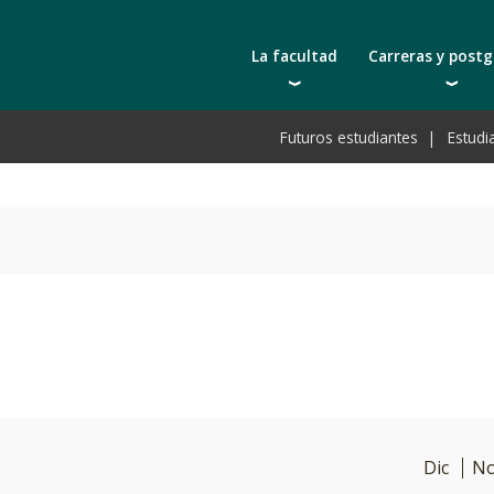
La facultad
Carreras y post
Autoridades
Carreras universit
Bec
Futuros estudiantes
Estudi
Docentes | Escuela de Ingeniería
Tecnicaturas
Bec
Docentes | Escuela de Tecnología
Postgrados
Bec
Qué nos distingue
Actualización prof
De
Cátedras
Toda la oferta ac
Pre
Investigación
Laboratorios e infraestructura
Acreditación ARCU-SUR
Dic
N