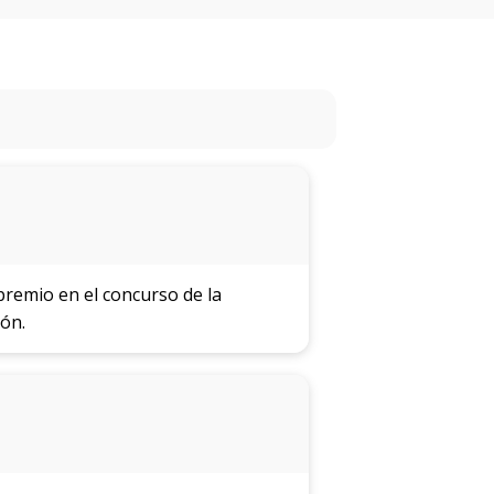
Próximos
eventos
Eventos
anteriores
Testimonios
La
facultad
en
remio en el concurso de la
los
ón.
medios
Blog
de
ingeniería